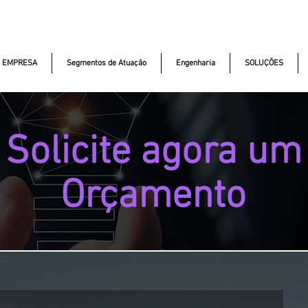
kautomacao.com.br
+55 11 97323-1357
Av. dos Ant
EMPRESA
Segmentos de Atuação
Engenharia
SOLUÇÕES
Solicite agora um
Orçamento