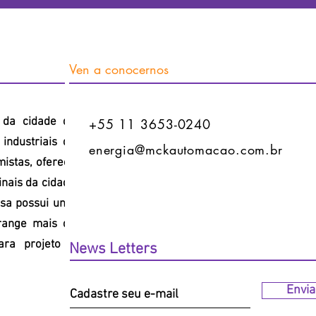
Ven a conocernos
l da cidade de
+55 11 3653-0240
industriais da
energia@mckautomacao.com.br
mistas, oferece
inais da cidade
sa possui uma
range mais de
ara projeto e
News Letters
Envia