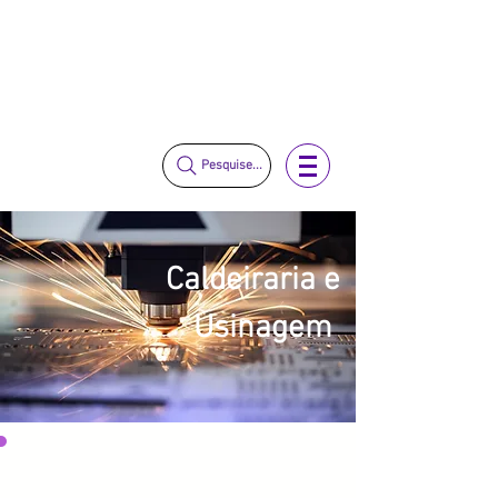
vendas@mckautomacao.com.br
(11) 3653-0240
(11) 97381-7058
Pesquise...
Caldeiraria e
Usinagem