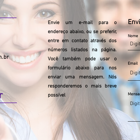
Env
Envie um e-mail para o
endereço abaixo, ou se preferir,
Nome
entre em contato através dos
números listados na página.
.br
Você também pode usar o
Email
formulário abaixo para nos
enviar uma mensagem. Nós
responderemos o mais breve
er
Mensag
possível