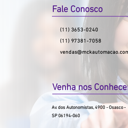
Fale Conosco
(11) 3653-0240
(11) 97381-7058
vendas@mckautomacao.com
Venha nos Conhec
​Av. dos Autonomistas, 4900 -
Osasco -
SP 06194-060