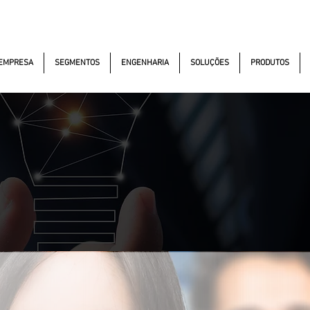
kautomacao.com.br
(11) 97381-7058
Av. dos Aut
EMPRESA
SEGMENTOS
ENGENHARIA
SOLUÇÕES
PRODUTOS
Contatos
Vendas