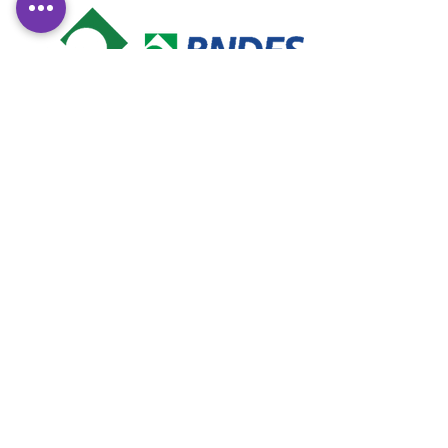
Voltar
CONTATE-NOS
MCK
Metal
A
MCK
Metal está localizada no polo
industrial da cidade de Osasco, dentro de
um dos maiores condomínios industriais
da região, o Business Park Osasco, na Av.
dos Autonomistas, oferece fácil acesso às
principais rodovias, rodoanel, marginais