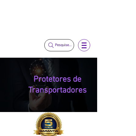
vendas@mckautomacao.com.br
(11) 3653-0240
(11) 97381-7058
Pesquise...
Protetores de
Transportadores