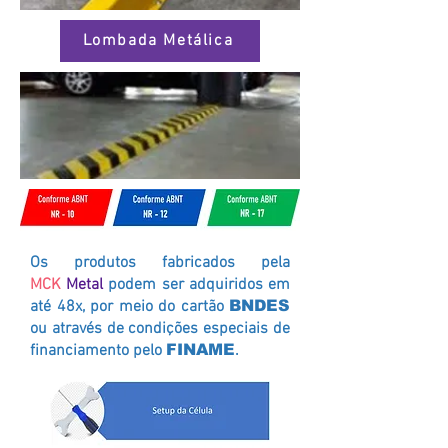
Lombada Metálica
Os produtos fabricados pela
MCK
Metal
podem ser adquiridos em
até 48x, por meio do cartão
BNDES
ou através de condições especiais de
financiamento pelo
FINAME
.