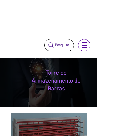
vendas@mckautomacao.com.br
(11) 3653-0240
(11) 97381-7058
Pesquise...
Torre de
Armazenamento de
Barras