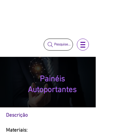
vendas@mckautomacao.com.br
(11) 3653-0240
(11) 97381-7058
Pesquise...
Painéis
Autoportantes
Descrição
Materiais: