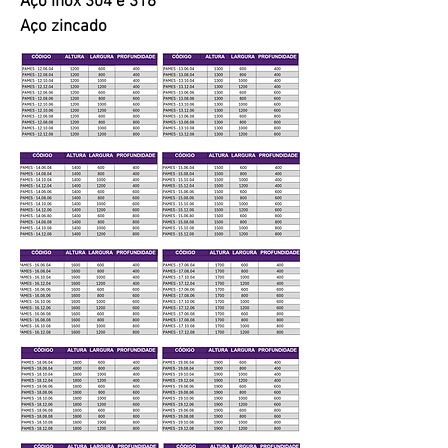
Aço inox 304 e 316
Aço zincado
Painel
Modular