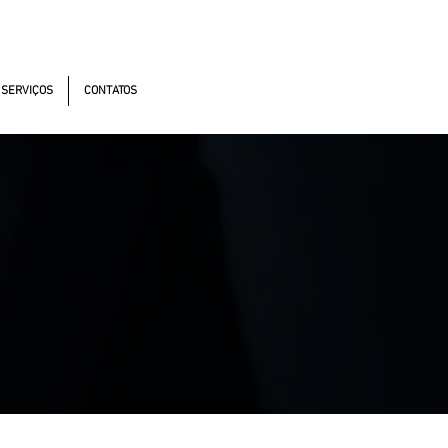
onomistas, 4900 - Osasco - SP - 06194-060
SERVIÇOS
CONTATOS