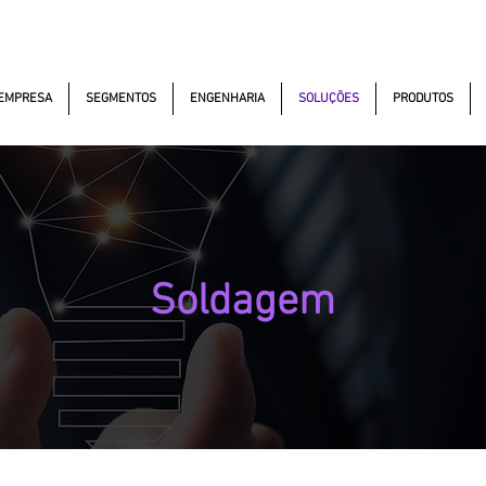
kautomacao.com.br
(11) 97381-7058
Av. dos Aut
EMPRESA
SEGMENTOS
ENGENHARIA
SOLUÇÕES
PRODUTOS
Soldagem