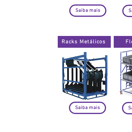
Saiba mais
S
Racks Metálicos
Fl
Saiba mais
S