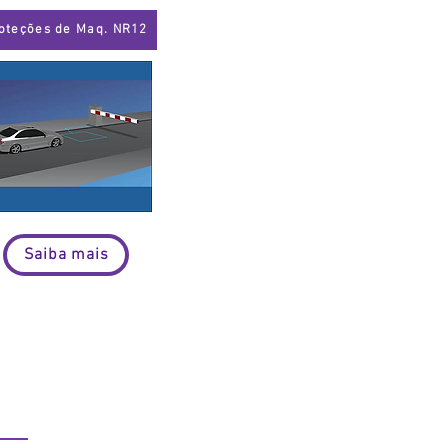
oteções de Maq. NR12
Saiba mais