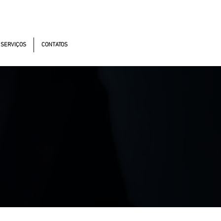
onomistas, 4900 - Osasco - SP - 06194-060
SERVIÇOS
CONTATOS