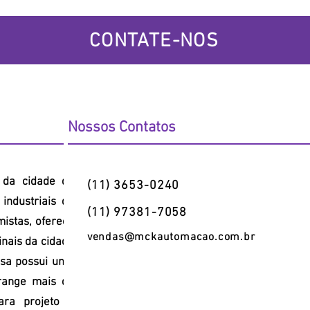
CONTATE-NOS
Nossos Contatos
l da cidade de
(11) 3653-0240
industriais da
(11) 97381-7058
mistas, oferece
vendas@mckautomacao.com.br
inais da cidade
sa possui uma
range mais de
ara projeto e