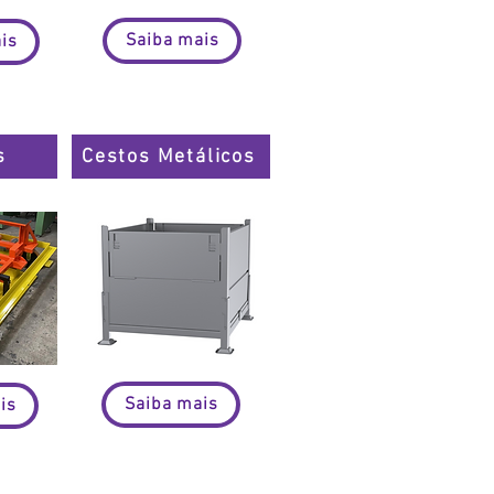
Saiba mais
is
s
Cestos Metálicos
Saiba mais
is