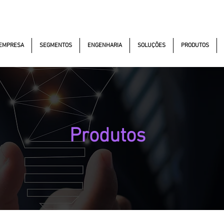
kautomacao.com.br
(11) 97381-7058
Av. dos Aut
EMPRESA
SEGMENTOS
ENGENHARIA
SOLUÇÕES
PRODUTOS
Produtos